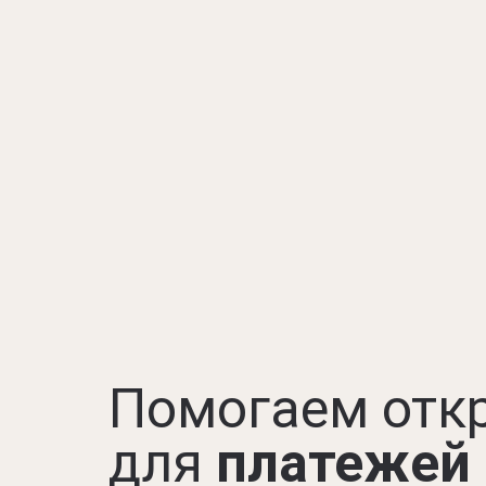
Помогаем отк
для
платежей 