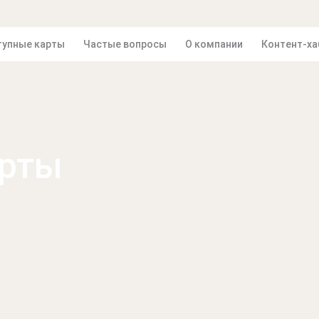
упные карты
Частые вопросы
О компании
Контент-ха
арты