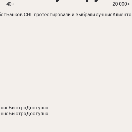
40+
20 000+
бот
Банков СНГ протестировали и выбрали лучшие
Клиенто
енно
Быстро
Доступно
енно
Быстро
Доступно