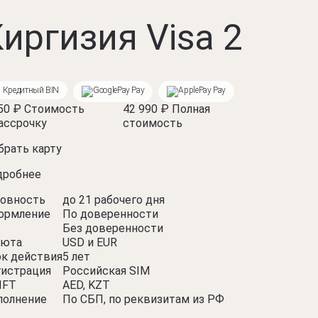
иргизия Visa 2
Кредитный BIN
Pay
Pay
50 ₽
Стоимость
42 990 ₽
Полная
ассрочку
стоимость
рать карту
дробнее
товность
до 21 рабочего дня
ормление
По доверенности
Без доверенности
люта
USD и EUR
ок действия
5 лет
гистрация
Российская SIM
IFT
AED, KZT
полнение
По СБП, по реквизитам из РФ