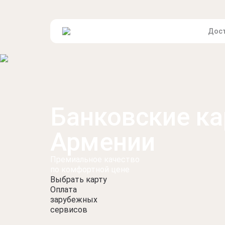
Дост
Банковские к
Армении
Премиальное качество
по комфортной цене
Выбрать карту
Оплата
зарубежных
сервисов