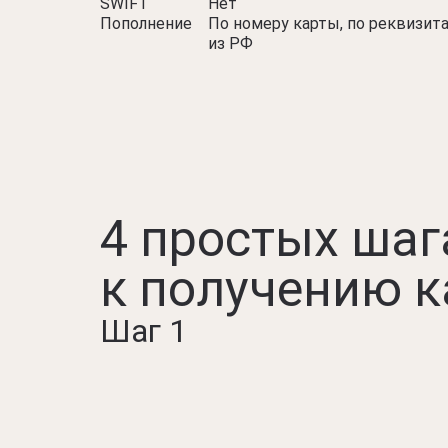
SWIFT
Нет
Пополнение
По номеру карты, по реквизит
из РФ
4 простых шаг
к получению 
Шаг 1