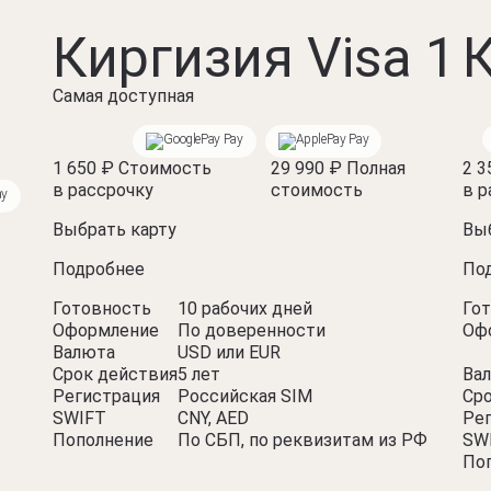
Киргизия Visa 1
К
Самая доступная
Pay
Pay
1 650 ₽
Стоимость
29 990 ₽
Полная
2 3
в рассрочку
стоимость
в р
ay
Выбрать карту
Выб
Подробнее
По
Готовность
10 рабочих дней
Го
Оформление
По доверенности
Оф
Валюта
USD или EUR
Срок действия
5 лет
Ва
Регистрация
Российская SIM
Ср
SWIFT
CNY, AED
Ре
Пополнение
По СБП, по реквизитам из РФ
SW
По